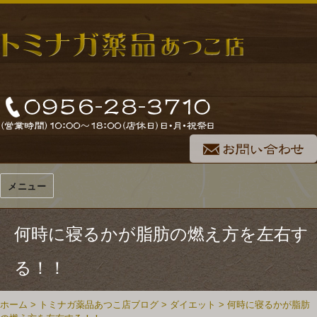
メニュー
何時に寝るかが脂肪の燃え方を左右す
る！！
ホーム
>
トミナガ薬品あつこ店ブログ
>
ダイエット
>
何時に寝るかが脂肪