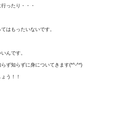
に行ったり・・・
。
ってはもったいないです。
いいんです。
知らずに身についてきます(*^-^*)
しょう！！