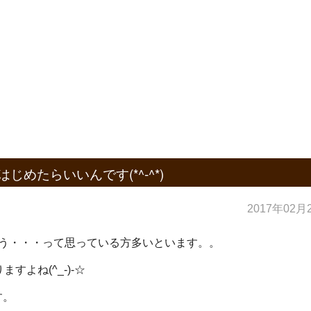
めたらいいんです(*^-^*)
2017年02月
まう・・・って思っている方多いといます。。
よね(^_-)-☆
す。