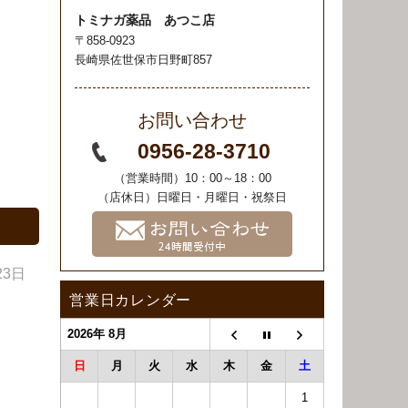
トミナガ薬品 あつこ店
〒858-0923
長崎県佐世保市日野町857
お問い合わせ
0956-28-3710
（営業時間）10：00～18：00
（店休日）日曜日・月曜日・祝祭日
23日
営業日カレンダー
2026年 8月
日
月
火
水
木
金
土
1