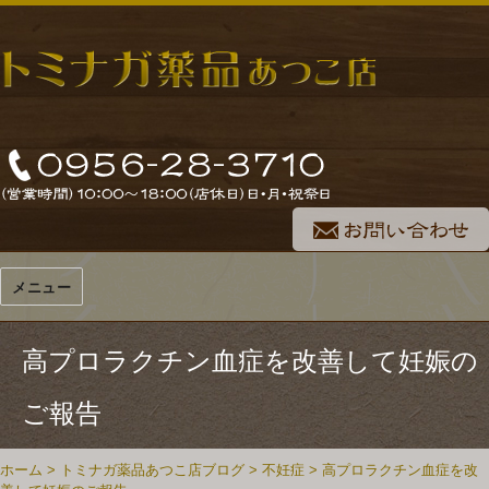
メニュー
高プロラクチン血症を改善して妊娠の
ご報告
ホーム
>
トミナガ薬品あつこ店ブログ
>
不妊症
>
高プロラクチン血症を改