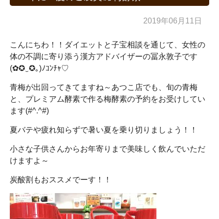
2019年06月11日
こんにちわ！！ダイエットと子宝相談を通じて、女性の
体の不調に寄り添う漢方アドバイザーの冨永敦子です
(✿✪‿✪｡)ﾉｺﾝﾁｬ♡
青梅が出回ってきてますね～あつこ店でも、旬の青梅
と、プレミアム酵素で作る梅酵素の予約をお受けしてい
ます(#^.^#)
夏バテや疲れ知らずで暑い夏を乗り切りましょう！！
小さな子供さんからお年寄りまで美味しく飲んでいただ
けますよ～
炭酸割もおススメでーす！！