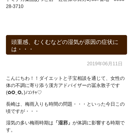
28-3710
頭重感、むくむなどの湿気が原因の症状に
は・・・
2019年06月11日
こんにちわ！！ダイエットと子宝相談を通じて、女性の
体の不調に寄り添う漢方アドバイザーの冨永敦子です
(✿✪‿✪｡)ﾉｺﾝﾁｬ♡
長崎は、梅雨入りも時間の問題・・・といった今日この
頃ですが・・・
湿気の多い梅雨時期は
「湿邪」
が体調に影響する時期で
す。