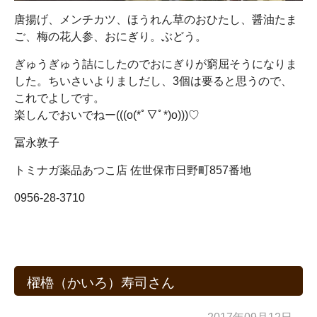
唐揚げ、メンチカツ、ほうれん草のおひたし、醤油たま
ご、梅の花人参、おにぎり。ぶどう。
ぎゅうぎゅう詰にしたのでおにぎりが窮屈そうになりま
した。ちいさいよりましだし、3個は要ると思うので、
これでよしです。
楽しんでおいでねー(((o(*ﾟ▽ﾟ*)o)))♡
冨永敦子
トミナガ薬品あつこ店 佐世保市日野町857番地
0956-28-3710
櫂櫓（かいろ）寿司さん