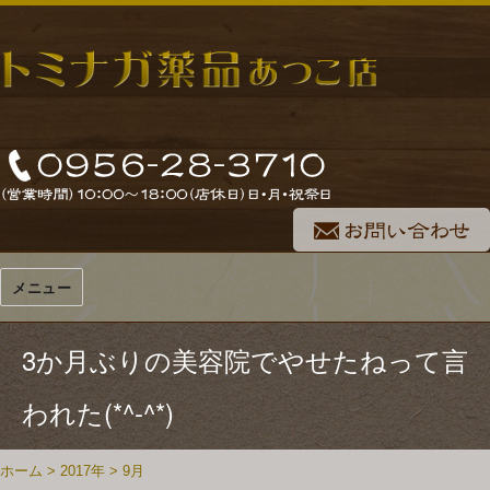
メニュー
3か月ぶりの美容院でやせたねって言
われた(*^-^*)
ホーム
>
2017年
>
9月