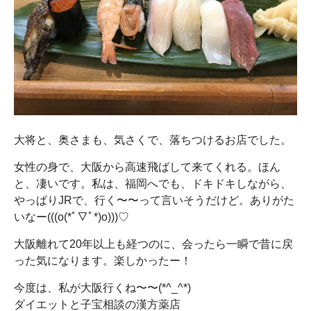
大将と、奥さまも、気さくで、落ちつけるお店でした。
女性の身で、大阪から高速飛ばして来てくれる。ほん
と、凄いです。私は、福岡へでも、ドキドキしながら、
やっぱりJRで、行く〜〜って言いそうだけど。ありがた
いなー(((o(*ﾟ▽ﾟ*)o)))♡
大阪離れて20年以上も経つのに、会ったら一瞬で昔に戻
った気になります。楽しかったー！
今度は、私が大阪行くね〜〜(*^_^*)
ダイエットと子宝相談の漢方薬店