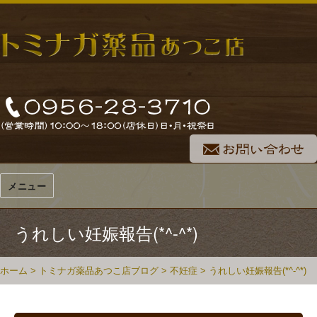
メニュー
うれしい妊娠報告(*^-^*)
ホーム
>
トミナガ薬品あつこ店ブログ
>
不妊症
>
うれしい妊娠報告(*^-^*)