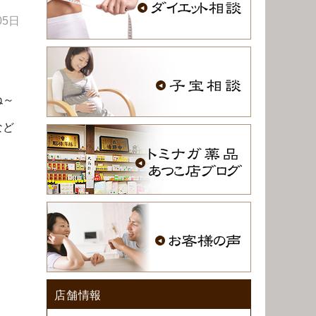
05日
ね～
など
店舗情報