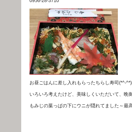
0956-28-3710
お昼ごはんに差し入れもらったちらし寿司(*^-^
いろいろ考えたけど、美味しくいただいて、晩御飯を調
もみじの葉っぱの下にウニが隠れてました～最