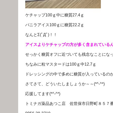
ケチャップ100ｇ中に糖質27.4ｇ
バニラアイス100ｇに糖質22.2ｇ
なんとΣ(ﾟДﾟ)！！
アイスよりケチャップの方が多く含まれている
せっかく糖質オフに近づいても残念なことにな
ちなみに粒マスタードは100ｇ中12.7ｇ
ドレッシングの中で多めに糖質が入っているのが胡
さてさて、どういたしましょうか～～(*^-^*)
応援してます(*^-^*)
トミナガ薬品あつこ店 佐世保市日野町８５７