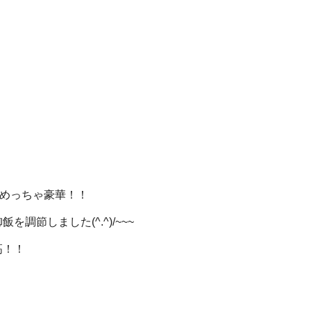
*)めっちゃ豪華！！
節しました(^.^)/~~~
高！！