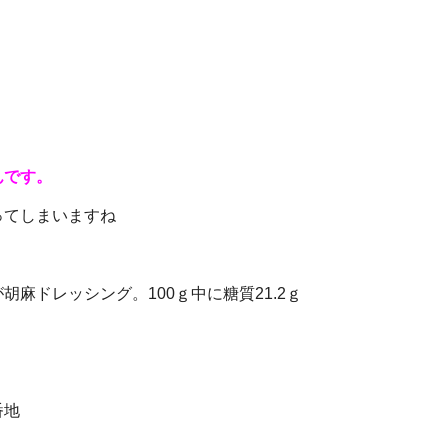
んです。
ってしまいますね
麻ドレッシング。100ｇ中に糖質21.2ｇ
番地