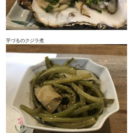
芋づるのクジラ煮