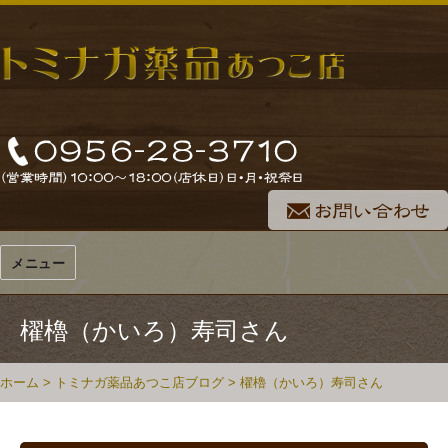
メニュー
櫂櫓（かいろ）寿司さん
ホーム
>
トミナガ薬品あつこ店ブログ
>
櫂櫓（かいろ）寿司さん