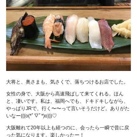
大将と、奥さまも、気さくで、落ちつけるお店でした。
女性の身で、大阪から高速飛ばして来てくれる。ほん
と、凄いです。私は、福岡へでも、ドキドキしながら、
やっぱりJRで、行く〜〜って言いそうだけど。ありがた
いなー(((o(*ﾟ▽ﾟ*)o)))♡
大阪離れて20年以上も経つのに、会ったら一瞬で昔に戻
った気になります。楽しかったー！