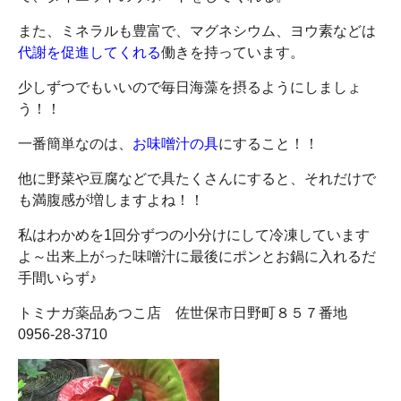
また、ミネラルも豊富で、マグネシウム、ヨウ素などは
代謝を促進してくれる
働きを持っています。
少しずつでもいいので毎日海藻を摂るようにしましょ
う！！
一番簡単なのは、
お味噌汁の具
にすること！！
他に野菜や豆腐などで具たくさんにすると、それだけで
も満腹感が増しますよね！！
私はわかめを1回分ずつの小分けにして冷凍しています
よ～出来上がった味噌汁に最後にポンとお鍋に入れるだ
手間いらず♪
トミナガ薬品あつこ店 佐世保市日野町８５７番地
0956-28-3710