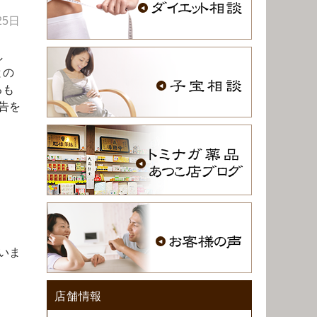
25日
し
との
るも
告を
。
いま
店舗情報