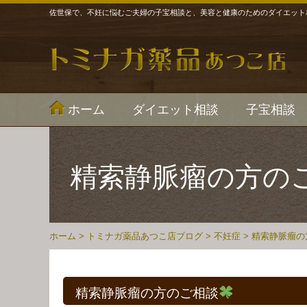
佐世保で、不妊に悩むご夫婦の子宝相談と、美容と健康のためのダイエット
ホーム
ダイエット相談
子宝相談
精索静脈瘤の方の
ホーム
>
トミナガ薬品あつこ店ブログ
>
不妊症
>
精索静脈瘤の
精索静脈瘤の方のご相談