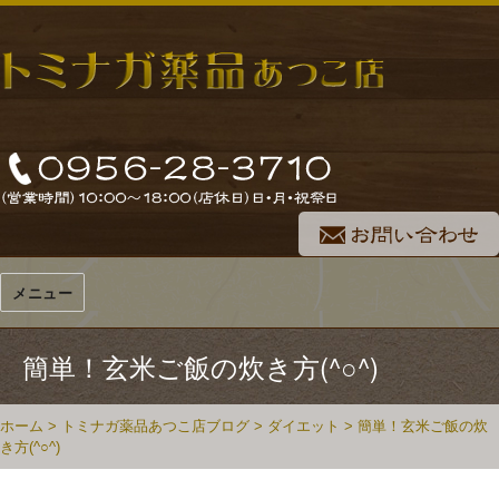
メニュー
簡単！玄米ご飯の炊き方(^○^)
ホーム
>
トミナガ薬品あつこ店ブログ
>
ダイエット
>
簡単！玄米ご飯の炊
き方(^○^)