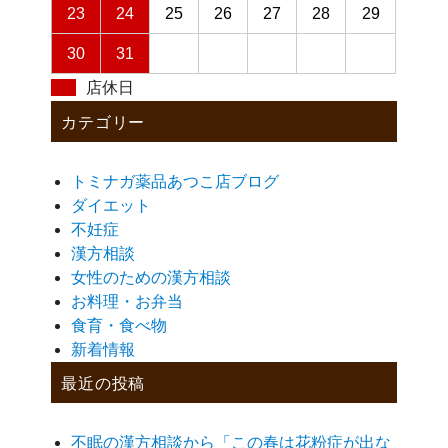
23
24
25
26
27
28
29
30
31
店休日
カテゴリー
トミナガ薬品あつこ店ブログ
ダイエット
不妊症
漢方相談
女性のための漢方相談
お料理・お弁当
食育・食べ物
新着情報
最近の投稿
不眠の漢方相談から「この春は花粉症が出な