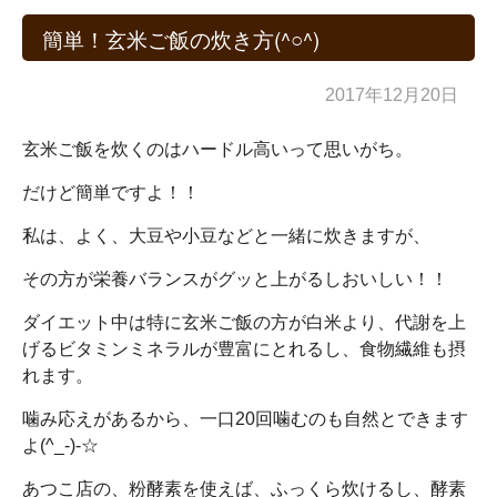
簡単！玄米ご飯の炊き方(^○^)
2017年12月20日
玄米ご飯を炊くのはハードル高いって思いがち。
だけど簡単ですよ！！
私は、よく、大豆や小豆などと一緒に炊きますが、
その方が栄養バランスがグッと上がるしおいしい！！
ダイエット中は特に玄米ご飯の方が白米より、代謝を上
げるビタミンミネラルが豊富にとれるし、食物繊維も摂
れます。
噛み応えがあるから、一口20回噛むのも自然とできます
よ(^_-)-☆
あつこ店の、粉酵素を使えば、ふっくら炊けるし、酵素