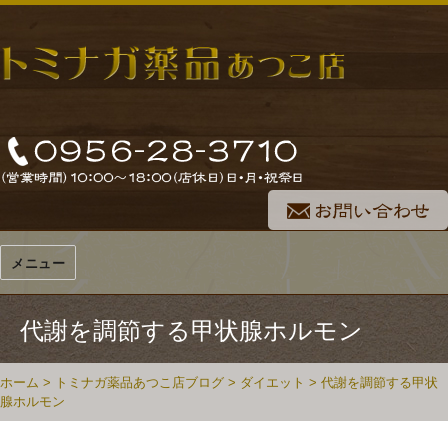
メニュー
代謝を調節する甲状腺ホルモン
ホーム
>
トミナガ薬品あつこ店ブログ
>
ダイエット
>
代謝を調節する甲状
腺ホルモン