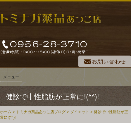
メニュー
健診で中性脂肪が正常に!(^^)!
ホーム
>
トミナガ薬品あつこ店ブログ
>
ダイエット
>
健診で中性脂肪が正
常に!(^^)!