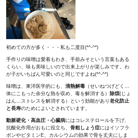
初めての方が多く・・・私も二度目(*^-^*)
手作りの味噌は愛着もわき、手前みそという言葉もある
くらい、味も美味しいので出来上がりが楽しみです。わ
が子がいちばん可愛いのと同じですよね(*^-^*)
味噌は、東洋医学的にも、
清熱解毒
（せいねつげどく…
体にこもった余分な熱を収め、毒を解消する）
除煩
(じょ
はん…ストレスを解消する）という効能があり
老化防止
と長寿
のためによいとされています。
動脈硬化・高血圧・心臓病
にはコレステロールを下げ、
抗酸化作用がおもに役立ち、
骨粗しょう症
にはイソフラ
ボンやビタミンE、カルシウムの効果で骨を丈夫にしま