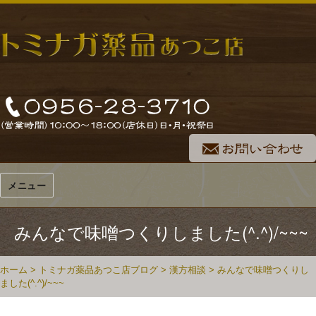
メニュー
みんなで味噌つくりしました(^.^)/~~~
ホーム
>
トミナガ薬品あつこ店ブログ
>
漢方相談
>
みんなで味噌つくりし
ました(^.^)/~~~