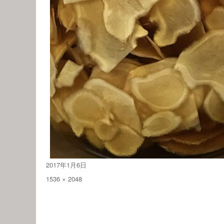
投
2017年1月6日
稿
フ
1536 × 2048
日:
ル
サ
イ
ズ