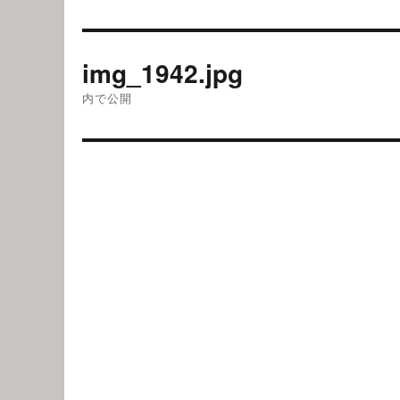
投
img_1942.jpg
稿
内で公開
ナ
ビ
ゲ
ー
シ
ョ
ン