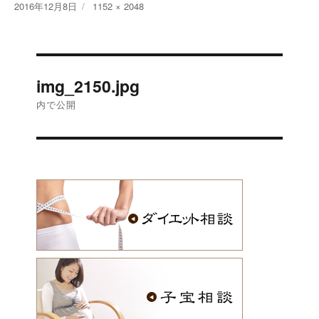
投
2016年12月8日
フ
1152 × 2048
稿
ル
日:
サ
イ
投
ズ
img_2150.jpg
稿
内で公開
ナ
ビ
ゲ
ー
シ
ョ
ン